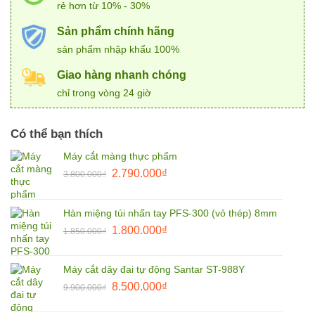
rẻ hơn từ 10% - 30%
Sản phẩm chính hãng
sản phẩm nhập khẩu 100%
Giao hàng nhanh chóng
chỉ trong vòng 24 giờ
Có thể bạn thích
Máy cắt màng thực phẩm
Giá
Giá
2.790.000
₫
3.800.000
₫
gốc
hiện
là:
tại
Hàn miệng túi nhấn tay PFS-300 (vỏ thép) 8mm
3.800.000₫.
là:
Giá
Giá
1.800.000
₫
2.790.000₫.
1.850.000
₫
gốc
hiện
là:
tại
Máy cắt dây đai tự động Santar ST-988Y
1.850.000₫.
là:
Giá
Giá
8.500.000
₫
9.900.000
₫
1.800.000₫.
gốc
hiện