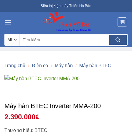
Skip
Siêu thị điện máy Thiên Hà Bảo
to
content
Tìm
kiếm:
Trang chủ
/
Điện cơ
/
Máy hàn
/
Máy hàn BTEC
Máy hàn BTEC Inverter MMA-200
2.390.000
₫
Thương hiệu: BTEC.