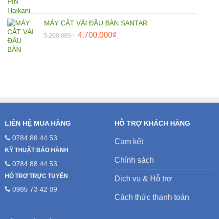
MÁY CẮT VẢI ĐẦU BÀN SANTAR
Giá
Giá
4.700.000
₫
5.200.000
₫
gốc
hiện
là:
tại
5.200.000₫.
là:
4.700.000₫.
LIÊN HỆ MUA HÀNG
HỖ TRỢ KHÁCH HÀNG
0784 88 44 53
Cam kết
KỸ THUẬT BẢO HÀNH
Chính sách
0784 88 44 53
HỖ TRỢ TRỰC TUYẾN
Dịch vụ & Hỗ trợ
0985 73 42 89
Cách thức thanh toán