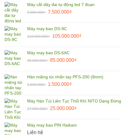
là:
tại
Máy cắt dây đai tự động led 7 đoạn
9.900.000₫.
là:
Giá
Giá
7.500.000
₫
9.900.000
₫
8.500.000₫.
gốc
hiện
là:
tại
Máy may bao DS-9C
9.900.000₫.
là:
Giá
Giá
105.000.000
₫
110.000.000
₫
7.500.000₫.
gốc
hiện
là:
tại
Máy may bao DS-6AC
110.000.000₫.
là:
Giá
Giá
85.000.000
₫
95.000.000
₫
105.000.000₫.
gốc
hiện
là:
tại
Hàn miệng túi nhấn tay PFS-200 (8mm)
95.000.000₫.
là:
Giá
Giá
1.500.000
₫
1.650.000
₫
85.000.000₫.
gốc
hiện
là:
tại
Máy Hàn Túi Liên Tục Thổi Khí NITO Dạng Đứng
1.650.000₫.
là:
Giá
Giá
25.000.000
₫
27.500.000
₫
1.500.000₫.
gốc
hiện
là:
tại
Máy may bao PIN Haikani
27.500.000₫.
là:
Liên hệ
25.000.000₫.