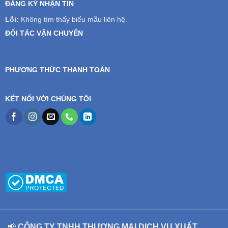
ĐĂNG KÝ NHẬN TIN
Lỗi:
Không tìm thấy biểu mẫu liên hệ.
ĐỐI TÁC VẬN CHUYỂN
PHƯƠNG THỨC THANH TOÁN
KẾT NỐI VỚI CHÚNG TÔI
📢
CÔNG TY TNHH THƯƠNG MẠI DỊCH VỤ XUẤT