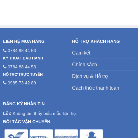
5.200.000₫.
là:
4.700.000₫.
LIÊN HỆ MUA HÀNG
HỖ TRỢ KHÁCH HÀNG
0784 88 44 53
Cam kết
KỸ THUẬT BẢO HÀNH
Chính sách
0784 88 44 53
HỖ TRỢ TRỰC TUYẾN
Dịch vụ & Hỗ trợ
0985 73 42 89
Cách thức thanh toán
ĐĂNG KÝ NHẬN TIN
Lỗi:
Không tìm thấy biểu mẫu liên hệ.
ĐỐI TÁC VẬN CHUYỂN