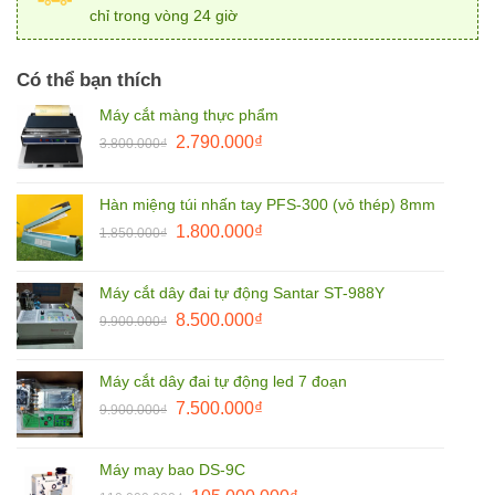
chỉ trong vòng 24 giờ
Có thể bạn thích
Máy cắt màng thực phẩm
Giá
Giá
2.790.000
₫
3.800.000
₫
gốc
hiện
là:
tại
Hàn miệng túi nhấn tay PFS-300 (vỏ thép) 8mm
3.800.000₫.
là:
Giá
Giá
1.800.000
₫
2.790.000₫.
1.850.000
₫
gốc
hiện
là:
tại
Máy cắt dây đai tự động Santar ST-988Y
1.850.000₫.
là:
Giá
Giá
8.500.000
₫
9.900.000
₫
1.800.000₫.
gốc
hiện
là:
tại
Máy cắt dây đai tự động led 7 đoạn
9.900.000₫.
là:
Giá
Giá
7.500.000
₫
9.900.000
₫
8.500.000₫.
gốc
hiện
là:
tại
Máy may bao DS-9C
9.900.000₫.
là: