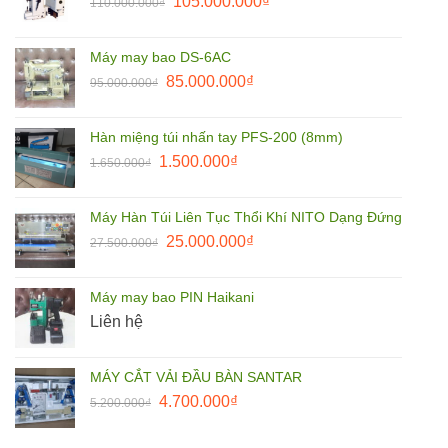
Giá
Giá
105.000.000
₫
110.000.000
₫
7.500.000₫.
gốc
hiện
là:
tại
Máy may bao DS-6AC
110.000.000₫.
là:
Giá
Giá
85.000.000
₫
95.000.000
₫
105.000.000₫.
gốc
hiện
là:
tại
Hàn miệng túi nhấn tay PFS-200 (8mm)
95.000.000₫.
là:
Giá
Giá
1.500.000
₫
1.650.000
₫
85.000.000₫.
gốc
hiện
là:
tại
Máy Hàn Túi Liên Tục Thổi Khí NITO Dạng Đứng
1.650.000₫.
là:
Giá
Giá
25.000.000
₫
27.500.000
₫
1.500.000₫.
gốc
hiện
là:
tại
Máy may bao PIN Haikani
27.500.000₫.
là:
Liên hệ
25.000.000₫.
MÁY CẮT VẢI ĐẦU BÀN SANTAR
Giá
Giá
4.700.000
₫
5.200.000
₫
gốc
hiện
là:
tại