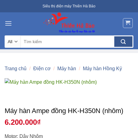
Skip
Siêu thị điện máy Thiên Hà Bảo
to
content
Tìm
kiếm:
Trang chủ
/
Điện cơ
/
Máy hàn
/
Máy hàn Hồng Ký
Máy hàn Ampe đồng HK-H350N (nhôm)
6.200.000
₫
Motor: Dây Nhôm