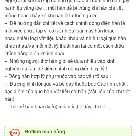
Ngược lại khi cường độ hàn quá cao thì quá trình hàn gây
ra nhiều văng tóe , , mối hàn dễ bị thủng khi hàn chi tiết
mỏng hoặc chảy xệ khi hàn ở tư thế ngược .
– Để hướng dẫn chi tiết về cách chỉnh dòng điện hàn là
một việc phức tạp vì có rất nhiều loại máy hàn khác
nhau,nhiều loại vật liệu khác nhau và nhiều loại que hàn
khác nhau.Và mỗi một kỹ thuật hàn lại có một cách điều
chỉnh dòng điện khách nhau.
– Những người thợ hàn giỏi sẽ dựa nhiều vào kinh
nghiệm đã làm để điều chỉnh dòng điện hợp lý !
+ Dòng hàn hợp lý phụ thuộc vào các yếu tố sau :
– Đường kính lõi que và bề dày thuốc bọc Các tính chất ,
đặc điểm của que hàn Vật liệu cơ bản (Vật liệu của chi tiết
hàn)
– Tư thế hàn Loại (kiểu) mối nối ,bề dày chi tiết ….
Hotline mua hàng