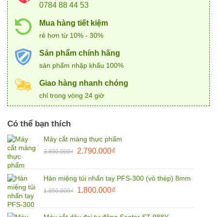
0784 88 44 53
Mua hàng tiết kiệm
rẻ hơn từ 10% - 30%
Sản phẩm chính hãng
sản phẩm nhập khẩu 100%
Giao hàng nhanh chóng
chỉ trong vòng 24 giờ
Có thể bạn thích
Máy cắt màng thực phẩm
Giá
Giá
2.790.000
₫
3.800.000
₫
gốc
hiện
là:
tại
Hàn miệng túi nhấn tay PFS-300 (vỏ thép) 8mm
3.800.000₫.
là:
Giá
Giá
1.800.000
₫
2.790.000₫.
1.850.000
₫
gốc
hiện
là:
tại
Máy cắt dây đai tự động Santar ST-988Y