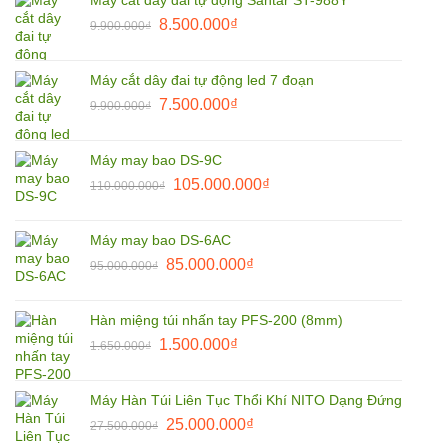
1.850.000₫.
là:
Giá
Giá
8.500.000
₫
9.900.000
₫
1.800.000₫.
gốc
hiện
là:
tại
Máy cắt dây đai tự động led 7 đoạn
9.900.000₫.
là:
Giá
Giá
7.500.000
₫
9.900.000
₫
8.500.000₫.
gốc
hiện
là:
tại
Máy may bao DS-9C
9.900.000₫.
là:
Giá
Giá
105.000.000
₫
110.000.000
₫
7.500.000₫.
gốc
hiện
là:
tại
Máy may bao DS-6AC
110.000.000₫.
là:
Giá
Giá
85.000.000
₫
95.000.000
₫
105.000.000₫.
gốc
hiện
là:
tại
Hàn miệng túi nhấn tay PFS-200 (8mm)
95.000.000₫.
là:
Giá
Giá
1.500.000
₫
1.650.000
₫
85.000.000₫.
gốc
hiện
là:
tại
Máy Hàn Túi Liên Tục Thổi Khí NITO Dạng Đứng
1.650.000₫.
là:
Giá
Giá
25.000.000
₫
27.500.000
₫
1.500.000₫.
gốc
hiện