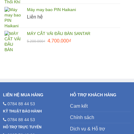
là:
tại
Máy may bao PIN Haikani
27.500.000₫.
là:
Liên hệ
25.000.000₫.
MÁY CẮT VẢI ĐẦU BÀN SANTAR
Giá
Giá
4.700.000
₫
5.200.000
₫
gốc
hiện
là:
tại
5.200.000₫.
là:
4.700.000₫.
LIÊN HỆ MUA HÀNG
HỖ TRỢ KHÁCH HÀNG
0784 88 44 53
Cam kết
KỸ THUẬT BẢO HÀNH
Chính sách
0784 88 44 53
HỖ TRỢ TRỰC TUYẾN
Dịch vụ & Hỗ trợ