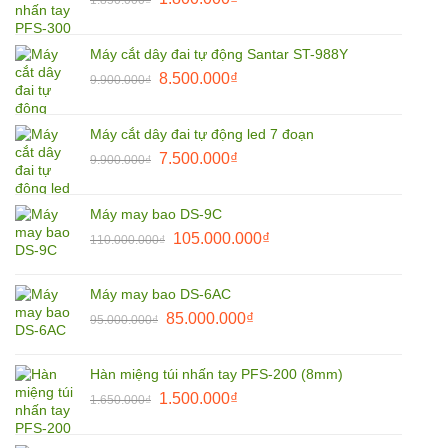
2.790.000₫.
gốc
hiện
là:
tại
Máy cắt dây đai tự động Santar ST-988Y
1.850.000₫.
là:
Giá
Giá
8.500.000
₫
9.900.000
₫
1.800.000₫.
gốc
hiện
là:
tại
Máy cắt dây đai tự động led 7 đoạn
9.900.000₫.
là:
Giá
Giá
7.500.000
₫
9.900.000
₫
8.500.000₫.
gốc
hiện
là:
tại
Máy may bao DS-9C
9.900.000₫.
là:
Giá
Giá
105.000.000
₫
110.000.000
₫
7.500.000₫.
gốc
hiện
là:
tại
Máy may bao DS-6AC
110.000.000₫.
là:
Giá
Giá
85.000.000
₫
95.000.000
₫
105.000.000₫.
gốc
hiện
là:
tại
Hàn miệng túi nhấn tay PFS-200 (8mm)
95.000.000₫.
là:
Giá
Giá
1.500.000
₫
1.650.000
₫
85.000.000₫.
gốc
hiện
là:
tại