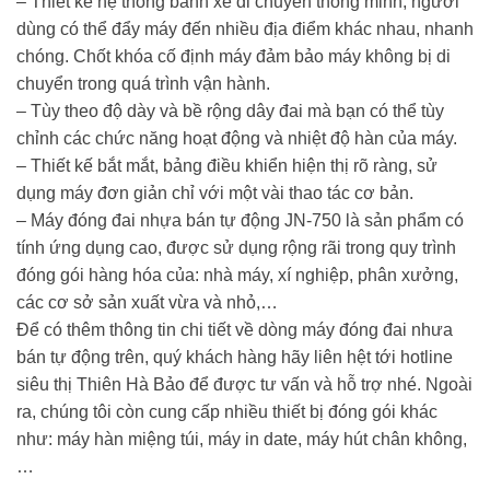
– Thiết kế hệ thống bánh xe di chuyển thông minh, người
dùng có thể đẩy máy đến nhiều địa điểm khác nhau, nhanh
chóng. Chốt khóa cố định máy đảm bảo máy không bị di
chuyển trong quá trình vận hành.
– Tùy theo độ dày và bề rộng dây đai mà bạn có thể tùy
chỉnh các chức năng hoạt động và nhiệt độ hàn của máy.
– Thiết kế bắt mắt, bảng điều khiển hiện thị rõ ràng, sử
dụng máy đơn giản chỉ với một vài thao tác cơ bản.
– Máy đóng đai nhựa bán tự động JN-750 là sản phẩm có
tính ứng dụng cao, được sử dụng rộng rãi trong quy trình
đóng gói hàng hóa của: nhà máy, xí nghiệp, phân xưởng,
các cơ sở sản xuất vừa và nhỏ,…
Để có thêm thông tin chi tiết về dòng máy đóng đai nhưa
bán tự động trên, quý khách hàng hãy liên hệt tới hotline
siêu thị Thiên Hà Bảo để được tư vấn và hỗ trợ nhé. Ngoài
ra, chúng tôi còn cung cấp nhiều thiết bị đóng gói khác
như: máy hàn miệng túi, máy in date, máy hút chân không,
…