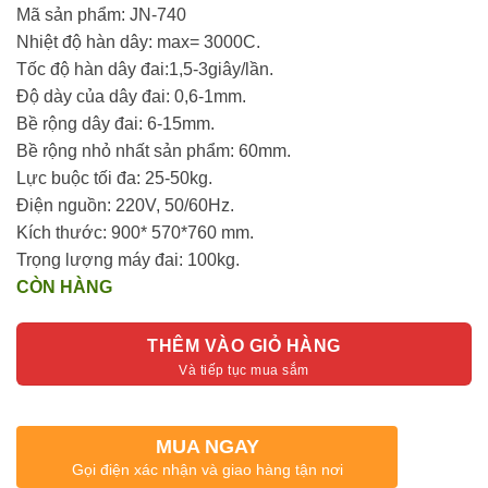
19.500.000₫.
là:
Mã sản phẩm: JN-740
18.500.000₫.
Nhiệt độ hàn dây: max= 3000C.
Tốc độ hàn dây đai:1,5-3giây/lần.
Độ dày của dây đai: 0,6-1mm.
Bề rộng dây đai: 6-15mm.
Bề rộng nhỏ nhất sản phẩm: 60mm.
Lực buộc tối đa: 25-50kg.
Điện nguồn: 220V, 50/60Hz.
Kích thước: 900* 570*760 mm.
Trọng lượng máy đai: 100kg.
CÒN HÀNG
THÊM VÀO GIỎ HÀNG
MUA NGAY
Gọi điện xác nhận và giao hàng tận nơi