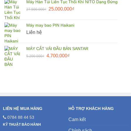
Máy Hàn Túi Liên Tục Thổi Khí NITO Dạng Đứng
1.650.000₫.
là:
Giá
Giá
25.000.000
₫
27.500.000
₫
1.500.000₫.
gốc
hiện
là:
tại
Máy may bao PIN Haikani
27.500.000₫.
là:
Liên hệ
25.000.000₫.
MÁY CẮT VẢI ĐẦU BÀN SANTAR
Giá
Giá
4.700.000
₫
5.200.000
₫
gốc
hiện
là:
tại
5.200.000₫.
là:
4.700.000₫.
LIÊN HỆ MUA HÀNG
HỖ TRỢ KHÁCH HÀNG
0784 88 44 53
Cam kết
KỸ THUẬT BẢO HÀNH
Chính sách