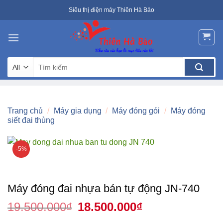
Skip
Siêu thị điện máy Thiên Hà Bảo
to
content
Tìm
kiếm:
Trang chủ
/
Máy gia dụng
/
Máy đóng gói
/
Máy đóng
siết đai thùng
-5%
Máy đóng đai nhựa bán tự động JN-740
19.500.000
₫
Giá
18.500.000
₫
Giá
gốc
hiện
là:
tại