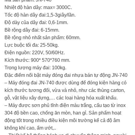
Nhiệt độ hàn dây: max= 3000C.
Tốc độ hàn dây đai:1,5-3giây/lần.
Độ dày của dây đai: 0,6-1mm.
Bề rộng dây đai: 6-15mm.
Bề rộng nhỏ nhất sản phẩm: 60mm.
Lực buộc tối đa: 25-50kg.
Điện nguồn: 220V, 50/60Hz.
Kích thước: 900* 570*760 mm.
Trọng lượng máy đai: 100kg.
Đặc điểm nổi bật máy đóng đai nhựa bán tự động JN-740
– Máy đóng đai JN-740 được dùng để đóng kiện hàng có
kích thước tương đối, vừa và nhỏ, như các thùng carton,
gỗ, vật liệu xây dựng,… các loại hàng hóa xuất khẩu.
– Máy được sơn phủ tĩnh điện màu trắng, cấu tạo từ inox
304 độ bền cao, chống ăn mòn, han gỉ. Sản phẩm hoạt
động tốt trong nhiều điều kiện môi trường kể cả độ âm
không khí cao, ẩm ướt,..