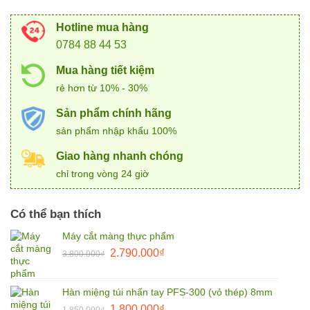
Hotline mua hàng
0784 88 44 53
Mua hàng tiết kiệm
rẻ hơn từ 10% - 30%
Sản phẩm chính hãng
sản phẩm nhập khẩu 100%
Giao hàng nhanh chóng
chỉ trong vòng 24 giờ
Có thể bạn thích
Máy cắt màng thực phẩm
Giá
Giá
2.790.000
₫
3.800.000
₫
gốc
hiện
là:
tại
Hàn miệng túi nhấn tay PFS-300 (vỏ thép) 8mm
3.800.000₫.
là:
Giá
Giá
1.800.000
₫
1.850.000
₫