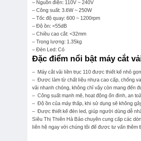
– Nguồn điện: 110V ~ 240V
– Công suất: 3.6W ~ 250W
– Tốc độ quay: 600 ~ 1200rpm
– Độ ồn: <55dB
– Chiều cao cắt: <32mm
– Trọng lượng: 1.35kg
– Đèn Led: Có
Đặc điểm nổi bật máy cắt vải
– Máy cắt vải liền trục 110 được thiết kế nhỏ g
– Được làm từ chất liệu nhựa cao cấp, chống va 
vải nhanh chóng, không chỉ vậy còn mang đến đ
– Công suất mạnh mẽ, hoạt động ổn đinh, an toàn
– Độ ồn của máy thấp, khi sử dụng sẽ không g
– Được thiết kế đèn led, giúp người dùng dễ nhậ
Siêu Thị Thiên Hà Bảo chuyên cung cấp các dòng
liên hệ ngay với chúng tôi để được tư vấn thêm t