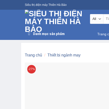
Skip
Siêu thị điện máy Thiên Hà Bảo
to
content
Tìm
kiế
Danh mục sản phẩm
Trang 
Trang chủ
/
Thiết bị ngành may
-27%