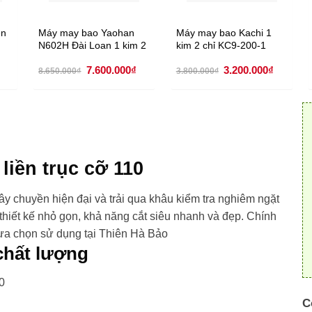
ện
Máy may bao Yaohan
Máy may bao Kachi 1
N602H Đài Loan 1 kim 2
kim 2 chỉ KC9-200-1
chỉ
Giá
Giá
Giá
Giá
Giá
7.600.000
₫
3.200.000
₫
8.650.000
₫
3.800.000
₫
hiện
gốc
hiện
gốc
hiện
tại
là:
tại
là:
tại
.
là:
8.650.000₫.
là:
3.800.000₫.
là:
2.700.000₫.
7.600.000₫.
3.200.00
 liền trục cỡ 110
dây chuyền hiện đại và trải qua khâu kiểm tra nghiêm ngặt
 thiết kế nhỏ gọn, khả năng cắt siêu nhanh và đẹp. Chính
lựa chọn sử dụng tại Thiên Hà Bảo
 chất lượng
0
C