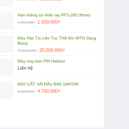
gốc
hiện
là:
tại
Hàn miệng túi nhấn tay PFS-200 (8mm)
95.000.000₫.
là:
Giá
Giá
1.500.000
₫
1.650.000
₫
85.000.000₫.
gốc
hiện
là:
tại
Máy Hàn Túi Liên Tục Thổi Khí NITO Dạng
1.650.000₫.
là:
Đứng
1.500.000₫.
Giá
Giá
25.000.000
₫
27.500.000
₫
gốc
hiện
Máy may bao PIN Haikani
là:
tại
Liên hệ
27.500.000₫.
là:
25.000.000₫.
MÁY CẮT VẢI ĐẦU BÀN SANTAR
Giá
Giá
4.700.000
₫
5.200.000
₫
gốc
hiện
là:
tại
5.200.000₫.
là:
4.700.000₫.