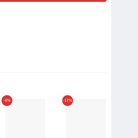
-8%
-17%
-6%