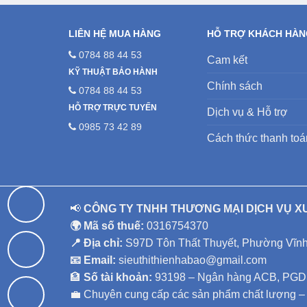
LIÊN HỆ MUA HÀNG
HỖ TRỢ KHÁCH HÀ
0784 88 44 53
Cam kết
KỸ THUẬT BẢO HÀNH
Chính sách
0784 88 44 53
HỖ TRỢ TRỰC TUYẾN
Dịch vụ & Hỗ trợ
0985 73 42 89
Cách thức thanh toá
📢
CÔNG TY TNHH THƯƠNG MẠI DỊCH VỤ X
🌍 Mã số thuế:
0316754370
📍 Địa chỉ:
S97D Tôn Thất Thuyết, Phường Vĩnh 
📧 Email:
sieuthithienhabao@gmail.com
🏦
Số tài khoản:
93198 – Ngân hàng ACB, PGD 
💼 Chuyên cung cấp các sản phẩm chất lượng – D