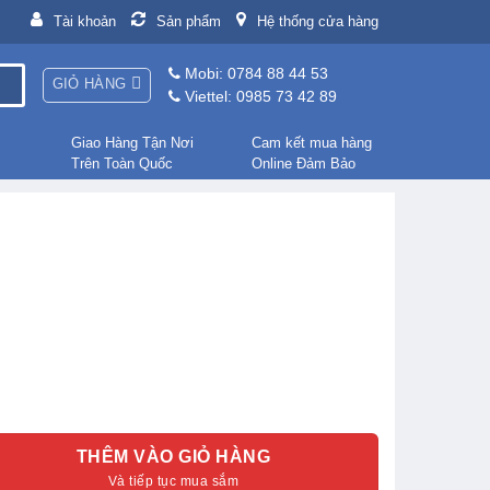
Tài khoản
Sản phẩm
Hệ thống cửa hàng
Mobi: 0784 88 44 53
GIỎ HÀNG
Viettel: 0985 73 42 89
Giao Hàng Tận Nơi
Cam kết mua hàng
Trên Toàn Quốc
Online Đảm Bảo
THÊM VÀO GIỎ HÀNG