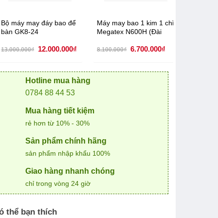
Bộ máy may đáy bao để
Máy may bao 1 kim 1 chỉ
Máy ma
bàn GK8-24
Megatex N600H (Đài
N600H Đ
Loan)
chỉ
Giá
Giá
Giá
Giá
12.000.000
₫
6.700.000
₫
13.000.000
₫
8.100.000
₫
7.000.00
gốc
hiện
gốc
hiện
là:
tại
là:
tại
13.000.000₫.
là:
8.100.000₫.
là:
0₫.
12.000.000₫.
6.700.000₫.
Hotline mua hàng
0784 88 44 53
Mua hàng tiết kiệm
rẻ hơn từ 10% - 30%
Sản phẩm chính hãng
sản phẩm nhập khẩu 100%
Giao hàng nhanh chóng
chỉ trong vòng 24 giờ
ó thể bạn thích