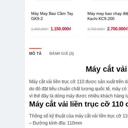
Máy May Bao Cầm Tay
Máy may bao chạy đi
GK9-2
Kachi KC9-200
Giá
Giá
Giá
1.150.000
₫
2.700.000
₫
1.400.000
₫
3.750.000
₫
gốc
hiện
gốc
là:
tại
là:
1.400.000₫.
là:
3.750.000₫
1.150.000₫.
MÔ TẢ
ĐÁNH GIÁ (0)
Máy cắt vải
Máy cắt vải liền trục cỡ 110 được sản xuất trên 
do đó đặt tiêu chuẩn chất lượng quốc tế, máy có
vì thế đây là dòng máy được nhiều khách hàng 
Máy cắt vải liền trục cỡ 110
Thông số kỹ thuật của máy cắt vải liền trục cỡ 11
– Đường kính đĩa: 110mm