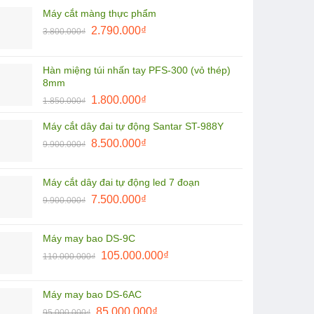
Máy cắt màng thực phẩm
Giá
Giá
2.790.000
₫
3.800.000
₫
gốc
hiện
là:
tại
Hàn miệng túi nhấn tay PFS-300 (vỏ thép)
3.800.000₫.
là:
8mm
2.790.000₫.
Giá
Giá
1.800.000
₫
1.850.000
₫
gốc
hiện
Máy cắt dây đai tự động Santar ST-988Y
là:
tại
Giá
Giá
1.850.000₫.
8.500.000
₫
là:
9.900.000
₫
gốc
hiện
1.800.000₫.
là:
tại
Máy cắt dây đai tự động led 7 đoạn
9.900.000₫.
là:
Giá
Giá
7.500.000
₫
9.900.000
₫
8.500.000₫.
gốc
hiện
là:
tại
Máy may bao DS-9C
9.900.000₫.
là:
Giá
Giá
105.000.000
₫
110.000.000
₫
7.500.000₫.
gốc
hiện
là:
tại
Máy may bao DS-6AC
110.000.000₫.
là:
Giá
Giá
85.000.000
₫
95.000.000
₫
105.000.000₫.