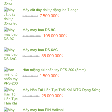
gốc
hiện
là:
tại
Máy cắt dây đai tự động led 7 đoạn
9.900.000₫.
là:
Giá
Giá
7.500.000
₫
9.900.000
₫
8.500.000₫.
gốc
hiện
là:
tại
Máy may bao DS-9C
9.900.000₫.
là:
Giá
Giá
105.000.000
₫
110.000.000
₫
7.500.000₫.
gốc
hiện
là:
tại
Máy may bao DS-6AC
110.000.000₫.
là:
Giá
Giá
85.000.000
₫
95.000.000
₫
105.000.000₫.
gốc
hiện
là:
tại
Hàn miệng túi nhấn tay PFS-200 (8mm)
95.000.000₫.
là:
Giá
Giá
1.500.000
₫
1.650.000
₫
85.000.000₫.
gốc
hiện
là:
tại
Máy Hàn Túi Liên Tục Thổi Khí NITO Dạng Đứng
1.650.000₫.
là:
Giá
Giá
25.000.000
₫
27.500.000
₫
1.500.000₫.
gốc
hiện
là:
tại
Máy may bao PIN Haikani
27.500.000₫.
là: