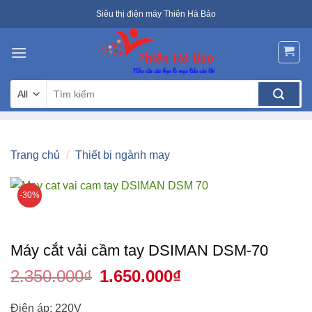
Skip
Siêu thị điện máy Thiên Hà Bảo
to
content
Tìm
kiếm:
Trang chủ
/
Thiết bị ngành may
-30%
Máy cắt vải cầm tay DSIMAN DSM-70
2.350.000
₫
Giá
1.650.000
₫
Giá
gốc
hiện
là:
tại
2.350.000₫.
là:
Điện áp: 220V