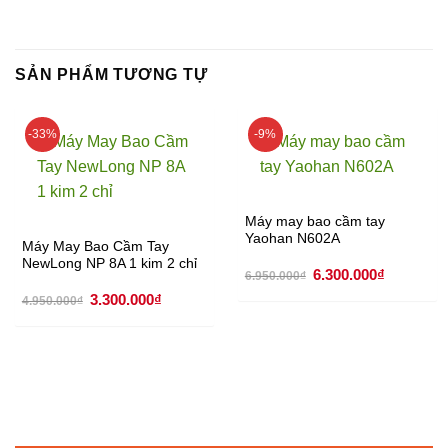
SẢN PHẨM TƯƠNG TỰ
-33%
-9%
Máy may bao cầm tay
Yaohan N602A
Máy May Bao Cầm Tay
NewLong NP 8A 1 kim 2 chỉ
Giá
Giá
6.300.000
₫
6.950.000
₫
gốc
hiện
Giá
Giá
3.300.000
₫
là:
tại
4.950.000
₫
gốc
hiện
6.950.000₫.
là:
là:
tại
6.300.000
4.950.000₫.
là:
3.300.000₫.