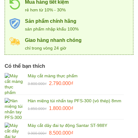
Mua hàng tiết kiệm
rẻ hơn từ 10% - 30%
Sản phẩm chính hãng
sản phẩm nhập khẩu 100%
Giao hàng nhanh chóng
chỉ trong vòng 24 giờ
Có thể bạn thích
Máy cắt màng thực phẩm
Giá
Giá
2.790.000
₫
3.800.000
₫
gốc
hiện
là:
tại
Hàn miệng túi nhấn tay PFS-300 (vỏ thép) 8mm
3.800.000₫.
là:
Giá
Giá
1.800.000
₫
2.790.000₫.
1.850.000
₫
gốc
hiện
là:
tại
Máy cắt dây đai tự động Santar ST-988Y
1.850.000₫.
là:
Giá
Giá
8.500.000
₫
9.900.000
₫
1.800.000₫.