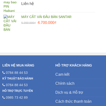
Liên hệ
25.000.000₫.
MÁY CẮT VẢI ĐẦU BÀN SANTAR
Giá
Giá
4.700.000
₫
5.200.000
₫
gốc
hiện
là:
tại
5.200.000₫.
là:
4.700.000₫.
LIÊN HỆ MUA HÀNG
HỖ TRỢ KHÁCH HÀNG
0784 88 44 53
Cam kết
KỸ THUẬT BẢO HÀNH
Chính sách
0784 88 44 53
HỖ TRỢ TRỰC TUYẾN
Dịch vụ & Hỗ trợ
0985 73 42 89
Cách thức thanh toán