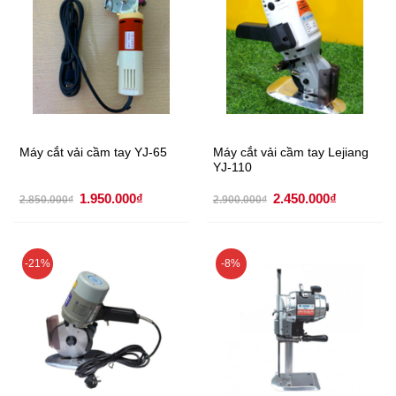
Máy cắt vải cầm tay YJ-65
Máy cắt vải cầm tay Lejiang
YJ-110
Giá
Giá
Giá
Giá
1.950.000
₫
2.450.000
₫
2.850.000
₫
2.900.000
₫
gốc
hiện
gốc
hiện
là:
tại
là:
tại
2.850.000₫.
là:
2.900.000₫.
là:
1.950.000₫.
2.450.000
-21%
-8%