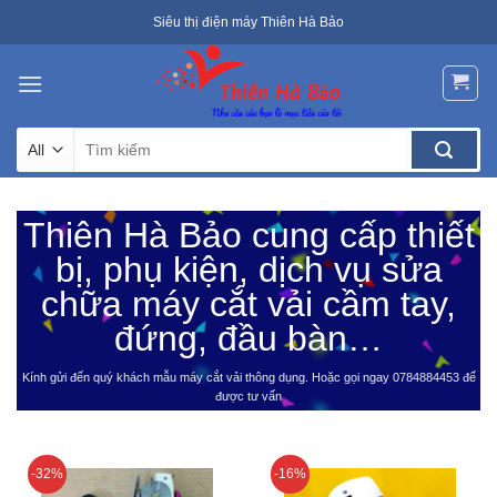
Skip
Siêu thị điện máy Thiên Hà Bảo
to
content
Tìm
kiếm:
Thiên Hà Bảo cung cấp thiết
bị, phụ kiện, dịch vụ sửa
chữa máy cắt vải cầm tay,
đứng, đầu bàn…
Kính gửi đến quý khách mẫu máy cắt vải thông dụng. Hoặc gọi ngay 0784884453 để
được tư vấn
-32%
-16%