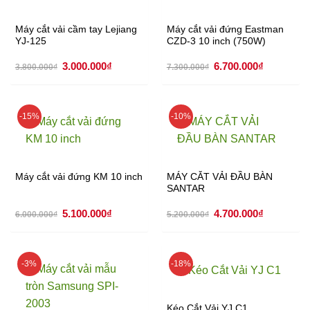
Máy cắt vải cầm tay Lejiang
Máy cắt vải đứng Eastman
YJ-125
CZD-3 10 inch (750W)
Giá
Giá
Giá
Giá
3.000.000
₫
6.700.000
₫
3.800.000
₫
7.300.000
₫
gốc
hiện
gốc
hiện
là:
tại
là:
tại
3.800.000₫.
là:
7.300.000₫.
là:
3.000.000₫.
6.700.000
-15%
-10%
Máy cắt vải đứng KM 10 inch
MÁY CẮT VẢI ĐẦU BÀN
SANTAR
Giá
Giá
Giá
Giá
5.100.000
₫
4.700.000
₫
6.000.000
₫
5.200.000
₫
gốc
hiện
gốc
hiện
là:
tại
là:
tại
6.000.000₫.
là:
5.200.000₫.
là:
5.100.000₫.
4.700.000
-3%
-18%
Kéo Cắt Vải YJ C1