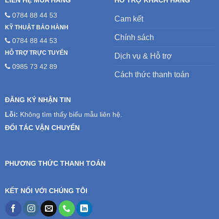
LIÊN HỆ MUA HÀNG
HỖ TRỢ KHÁCH HÀNG
0784 88 44 53
Cam kết
KỸ THUẬT BẢO HÀNH
Chính sách
0784 88 44 53
HỖ TRỢ TRỰC TUYẾN
Dịch vụ & Hỗ trợ
0985 73 42 89
Cách thức thanh toán
ĐĂNG KÝ NHẬN TIN
Lỗi:
Không tìm thấy biểu mẫu liên hệ.
ĐỐI TÁC VẬN CHUYỂN
PHƯƠNG THỨC THANH TOÁN
KẾT NỐI VỚI CHÚNG TÔI