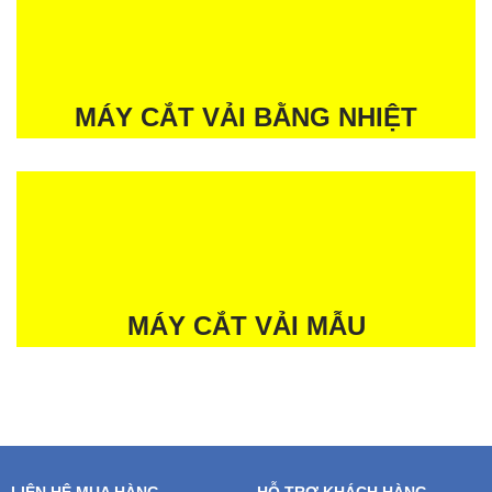
MÁY CẮT VẢI BẰNG NHIỆT
MÁY CẮT VẢI MẪU