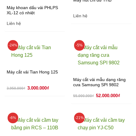
Máy hút chỉ dư THB
Máy khoan dấu vải PHLPS
XL-12 có nhiệt
Liên hệ
Liên hệ
-24%
-5%
Máy cắt vải Tian Hong 125
Máy cắt vải mẫu dạng răng
cưa Samsung SPI 9802
Giá
Giá
3.000.000
₫
3.950.000
₫
gốc
hiện
Giá
Giá
là:
tại
52.000.000
₫
55.000.000
₫
gốc
hiện
3.950.000₫.
là:
là:
tại
3.000.000₫.
55.000.000₫.
là:
52.000.
-6%
-21%