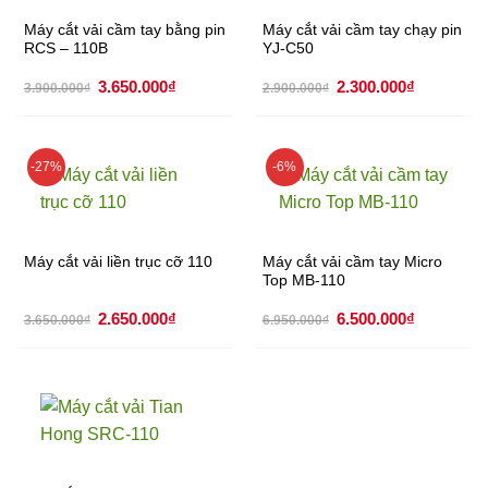
Máy cắt vải cầm tay bằng pin
Máy cắt vải cầm tay chạy pin
RCS – 110B
YJ-C50
Giá
Giá
Giá
Giá
3.650.000
₫
2.300.000
₫
3.900.000
₫
2.900.000
₫
gốc
hiện
gốc
hiện
là:
tại
là:
tại
3.900.000₫.
là:
2.900.000₫.
là:
3.650.000₫.
2.300.000
-27%
-6%
Máy cắt vải liền trục cỡ 110
Máy cắt vải cầm tay Micro
Top MB-110
Giá
Giá
Giá
Giá
2.650.000
₫
6.500.000
₫
3.650.000
₫
6.950.000
₫
gốc
hiện
gốc
hiện
là:
tại
là:
tại
3.650.000₫.
là:
6.950.000₫.
là:
2.650.000₫.
6.500.000