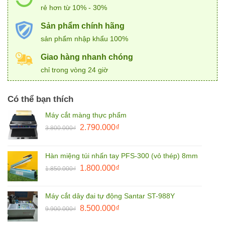
rẻ hơn từ 10% - 30%
Sản phẩm chính hãng
sản phẩm nhập khẩu 100%
Giao hàng nhanh chóng
chỉ trong vòng 24 giờ
Có thể bạn thích
Máy cắt màng thực phẩm
Giá
Giá
2.790.000
₫
3.800.000
₫
gốc
hiện
là:
tại
Hàn miệng túi nhấn tay PFS-300 (vỏ thép) 8mm
3.800.000₫.
là:
Giá
Giá
1.800.000
₫
2.790.000₫.
1.850.000
₫
gốc
hiện
là:
tại
Máy cắt dây đai tự động Santar ST-988Y
1.850.000₫.
là:
Giá
Giá
8.500.000
₫
9.900.000
₫
1.800.000₫.
gốc
hiện