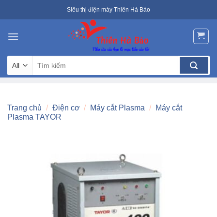
Skip
Siêu thị điện máy Thiên Hà Bảo
to
content
Tìm
kiếm:
Trang chủ
/
Điện cơ
/
Máy cắt Plasma
/
Máy cắt
Plasma TAYOR