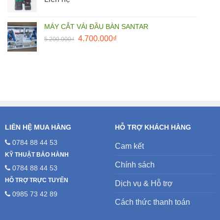
25.000.000₫.
MÁY CẮT VẢI ĐẦU BÀN SANTAR
Giá
Giá
4.700.000
₫
5.200.000
₫
gốc
hiện
là:
tại
5.200.000₫.
là:
4.700.000₫.
LIÊN HỆ MUA HÀNG
HỖ TRỢ KHÁCH HÀNG
0784 88 44 53
Cam kết
KỸ THUẬT BẢO HÀNH
Chính sách
0784 88 44 53
HỖ TRỢ TRỰC TUYẾN
Dịch vụ & Hỗ trợ
0985 73 42 89
Cách thức thanh toán