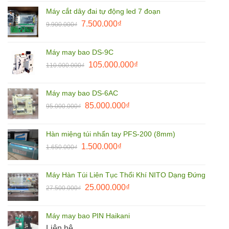
là:
tại
Máy cắt dây đai tự động led 7 đoạn
9.900.000₫.
là:
Giá
Giá
7.500.000
₫
9.900.000
₫
8.500.000₫.
gốc
hiện
là:
tại
Máy may bao DS-9C
9.900.000₫.
là:
Giá
Giá
105.000.000
₫
110.000.000
₫
7.500.000₫.
gốc
hiện
là:
tại
Máy may bao DS-6AC
110.000.000₫.
là:
Giá
Giá
85.000.000
₫
95.000.000
₫
105.000.000₫.
gốc
hiện
là:
tại
Hàn miệng túi nhấn tay PFS-200 (8mm)
95.000.000₫.
là:
Giá
Giá
1.500.000
₫
1.650.000
₫
85.000.000₫.
gốc
hiện
là:
tại
Máy Hàn Túi Liên Tục Thổi Khí NITO Dạng Đứng
1.650.000₫.
là:
Giá
Giá
25.000.000
₫
27.500.000
₫
1.500.000₫.
gốc
hiện
là:
tại
Máy may bao PIN Haikani
27.500.000₫.
là:
Liên hệ