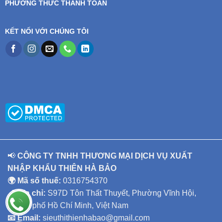
PHƯƠNG THỨC THANH TOÁN
KẾT NỐI VỚI CHÚNG TÔI
📢
CÔNG TY TNHH THƯƠNG MẠI DỊCH VỤ XUẤT
NHẬP KHẨU THIÊN HÀ BẢO
🌍 Mã số thuế:
0316754370
📍 Địa chỉ:
S97D Tôn Thất Thuyết, Phường Vĩnh Hội,
Thành phố Hồ Chí Minh, Việt Nam
📧 Email:
sieuthithienhabao@gmail.com