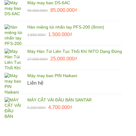
Máy may bao DS-6AC
110.000.000₫.
là:
Giá
Giá
85.000.000
₫
95.000.000
₫
105.000.000₫.
gốc
hiện
là:
tại
Hàn miệng túi nhấn tay PFS-200 (8mm)
95.000.000₫.
là:
Giá
Giá
1.500.000
₫
1.650.000
₫
85.000.000₫.
gốc
hiện
là:
tại
Máy Hàn Túi Liên Tục Thổi Khí NITO Dạng Đứng
1.650.000₫.
là:
Giá
Giá
25.000.000
₫
27.500.000
₫
1.500.000₫.
gốc
hiện
là:
tại
Máy may bao PIN Haikani
27.500.000₫.
là:
Liên hệ
25.000.000₫.
MÁY CẮT VẢI ĐẦU BÀN SANTAR
Giá
Giá
4.700.000
₫
5.200.000
₫
gốc
hiện
là:
tại
5.200.000₫.
là:
4.700.000₫.