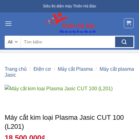
Skip
Siêu thị điện máy Thiên Hà Bảo
to
content
Tìm
kiếm:
Trang chủ
/
Điện cơ
/
Máy cắt Plasma
/
Máy cắt plasma
Jasic
Máy cắt kim loại Plasma Jasic CUT 100
(L201)
18.500.000
₫