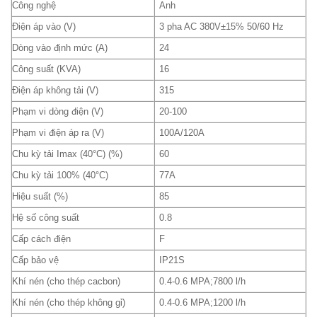
Công nghệ
Anh
Điện áp vào (V)
3 pha AC 380V±15% 50/60 Hz
Dòng vào định mức (A)
24
Công suất (KVA)
16
Điện áp không tải (V)
315
Phạm vi dòng điện (V)
20-100
Phạm vi điện áp ra (V)
100A/120A
Chu kỳ tải Imax (40°C) (%)
60
Chu kỳ tải 100% (40°C)
77A
Hiệu suất (%)
85
Hệ số công suất
0.8
Cấp cách điện
F
Cấp bảo vệ
IP21S
Khí nén (cho thép cacbon)
0.4-0.6 MPA;7800 l/h
Khí nén (cho thép không gỉ)
0.4-0.6 MPA;1200 l/h