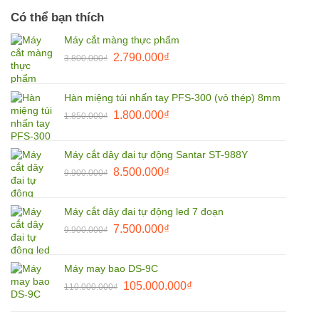
Có thể bạn thích
Máy cắt màng thực phẩm
Giá
Giá
2.790.000
₫
3.800.000
₫
gốc
hiện
là:
tại
Hàn miệng túi nhấn tay PFS-300 (vỏ thép) 8mm
3.800.000₫.
là:
Giá
Giá
1.800.000
₫
2.790.000₫.
1.850.000
₫
gốc
hiện
là:
tại
Máy cắt dây đai tự động Santar ST-988Y
1.850.000₫.
là:
Giá
Giá
8.500.000
₫
9.900.000
₫
1.800.000₫.
gốc
hiện
là:
tại
Máy cắt dây đai tự động led 7 đoạn
9.900.000₫.
là:
Giá
Giá
7.500.000
₫
9.900.000
₫
8.500.000₫.
gốc
hiện
là:
tại
Máy may bao DS-9C
9.900.000₫.
là:
Giá
Giá
105.000.000
₫
110.000.000
₫
7.500.000₫.
gốc
hiện
là:
tại