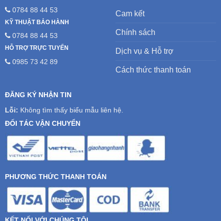
0784 88 44 53
Cam kết
KỸ THUẬT BẢO HÀNH
Chính sách
0784 88 44 53
HỖ TRỢ TRỰC TUYẾN
Dịch vụ & Hỗ trợ
0985 73 42 89
Cách thức thanh toán
ĐĂNG KÝ NHẬN TIN
Lỗi:
Không tìm thấy biểu mẫu liên hệ.
ĐỐI TÁC VẬN CHUYỂN
PHƯƠNG THỨC THANH TOÁN
KẾT NỐI VỚI CHÚNG TÔI