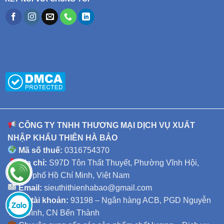
CÔNG TY TNHH THƯƠNG MẠI DỊCH VỤ XUẤT
NHẬP KHẨU THIÊN HÀ BẢO
Mã số thuế:
0316754370
Địa chỉ:
S97D Tôn Thất Thuyết, Phường Vĩnh Hội,
Thành phố Hồ Chí Minh, Việt Nam
Email:
sieuthithienhabao@gmail.com
Số tài khoản:
93198 – Ngân hàng ACB, PGD Nguyễn
Thái Bình, CN Bến Thành