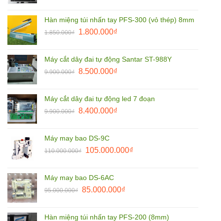
gốc
hiện
là:
tại
Hàn miệng túi nhấn tay PFS-300 (vỏ thép) 8mm
3.800.000₫.
là:
Giá
Giá
1.800.000
₫
2.790.000₫.
1.850.000
₫
gốc
hiện
là:
tại
Máy cắt dây đai tự động Santar ST-988Y
1.850.000₫.
là:
Giá
Giá
8.500.000
₫
9.900.000
₫
1.800.000₫.
gốc
hiện
là:
tại
Máy cắt dây đai tự động led 7 đoạn
9.900.000₫.
là:
Giá
Giá
8.400.000
₫
9.900.000
₫
8.500.000₫.
gốc
hiện
là:
tại
Máy may bao DS-9C
9.900.000₫.
là:
Giá
Giá
105.000.000
₫
110.000.000
₫
8.400.000₫.
gốc
hiện
là:
tại
Máy may bao DS-6AC
110.000.000₫.
là:
Giá
Giá
85.000.000
₫
95.000.000
₫
105.000.000₫.
gốc
hiện
là:
tại
Hàn miệng túi nhấn tay PFS-200 (8mm)
95.000.000₫.
là: