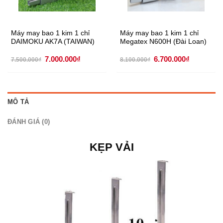
Máy may bao 1 kim 1 chỉ
Máy may bao 1 kim 1 chỉ
DAIMOKU AK7A (TAIWAN)
Megatex N600H (Đài Loan)
Giá
Giá
Giá
Giá
7.000.000
₫
6.700.000
₫
7.500.000
₫
8.100.000
₫
gốc
hiện
gốc
hiện
là:
tại
là:
tại
7.500.000₫.
là:
8.100.000₫.
là:
0₫.
7.000.000₫.
6.700.000
MÔ TẢ
ĐÁNH GIÁ (0)
KẸP VẢI