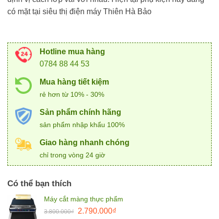
có mặt tại siêu thị điện máy Thiên Hà Bảo
Hotline mua hàng
0784 88 44 53
Mua hàng tiết kiệm
rẻ hơn từ 10% - 30%
Sản phẩm chính hãng
sản phẩm nhập khẩu 100%
Giao hàng nhanh chóng
chỉ trong vòng 24 giờ
Có thể bạn thích
Máy cắt màng thực phẩm
Giá
Giá
2.790.000
₫
3.800.000
₫