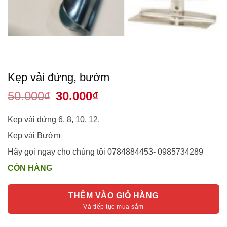
Kẹp vải đứng, bướm
50.000
₫
Giá
30.000
₫
Giá
gốc
hiện
là:
tại
50.000₫.
là:
Kẹp vái đứng 6, 8, 10, 12.
30.000₫.
Kẹp vải Bướm
Hãy gọi ngay cho chúng tôi 0784884453- 0985734289
CÒN HÀNG
THÊM VÀO GIỎ HÀNG