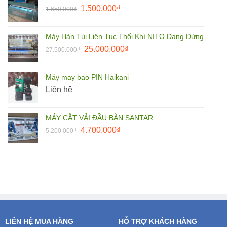
Giá
Giá
1.500.000
₫
1.650.000
₫
85.000.000₫.
gốc
hiện
là:
tại
Máy Hàn Túi Liên Tục Thổi Khí NITO Dạng Đứng
1.650.000₫.
là:
Giá
Giá
25.000.000
₫
27.500.000
₫
1.500.000₫.
gốc
hiện
là:
tại
Máy may bao PIN Haikani
27.500.000₫.
là:
Liên hệ
25.000.000₫.
MÁY CẮT VẢI ĐẦU BÀN SANTAR
Giá
Giá
4.700.000
₫
5.200.000
₫
gốc
hiện
là:
tại
5.200.000₫.
là:
4.700.000₫.
LIÊN HỆ MUA HÀNG
HỖ TRỢ KHÁCH HÀNG