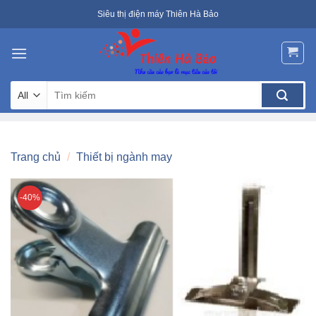
Skip
Siêu thị điện máy Thiên Hà Bảo
to
content
Tìm
kiếm:
Trang chủ
/
Thiết bị ngành may
-40%