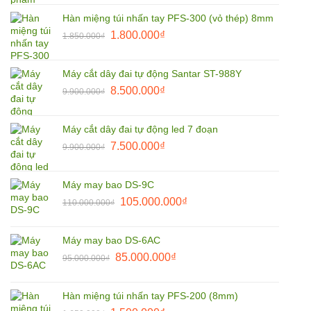
là:
tại
Hàn miệng túi nhấn tay PFS-300 (vỏ thép) 8mm
3.800.000₫.
là:
Giá
Giá
1.800.000
₫
2.790.000₫.
1.850.000
₫
gốc
hiện
là:
tại
Máy cắt dây đai tự động Santar ST-988Y
1.850.000₫.
là:
Giá
Giá
8.500.000
₫
9.900.000
₫
1.800.000₫.
gốc
hiện
là:
tại
Máy cắt dây đai tự động led 7 đoạn
9.900.000₫.
là:
Giá
Giá
7.500.000
₫
9.900.000
₫
8.500.000₫.
gốc
hiện
là:
tại
Máy may bao DS-9C
9.900.000₫.
là:
Giá
Giá
105.000.000
₫
110.000.000
₫
7.500.000₫.
gốc
hiện
là:
tại
Máy may bao DS-6AC
110.000.000₫.
là:
Giá
Giá
85.000.000
₫
95.000.000
₫
105.000.000₫.
gốc
hiện
là:
tại
Hàn miệng túi nhấn tay PFS-200 (8mm)
95.000.000₫.
là: