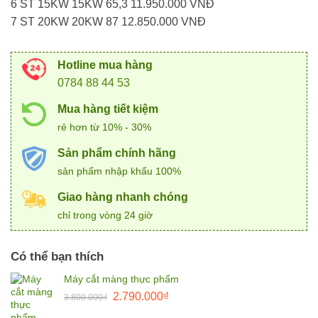
6 ST 15KW 15KW 65,3 11.950.000 VNĐ
7 ST 20KW 20KW 87 12.850.000 VNĐ
Hotline mua hàng
0784 88 44 53
Mua hàng tiết kiệm
rẻ hơn từ 10% - 30%
Sản phẩm chính hãng
sản phẩm nhập khẩu 100%
Giao hàng nhanh chóng
chỉ trong vòng 24 giờ
Có thể bạn thích
Máy cắt màng thực phẩm
Giá
Giá
2.790.000
₫
3.800.000
₫
gốc
hiện