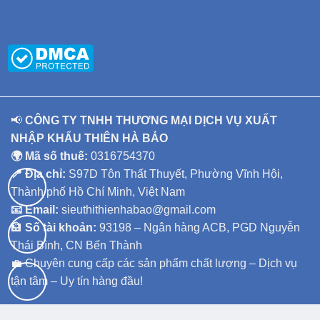
📢
CÔNG TY TNHH THƯƠNG MẠI DỊCH VỤ XUẤT
NHẬP KHẨU THIÊN HÀ BẢO
🌍 Mã số thuế:
0316754370
📍 Địa chỉ:
S97D Tôn Thất Thuyết, Phường Vĩnh Hội,
Thành phố Hồ Chí Minh, Việt Nam
📧 Email:
sieuthithienhabao@gmail.com
🏦
Số tài khoản:
93198 – Ngân hàng ACB, PGD Nguyễn
Thái Bình, CN Bến Thành
💼 Chuyên cung cấp các sản phẩm chất lượng – Dịch vụ
tận tâm – Uy tín hàng đầu!