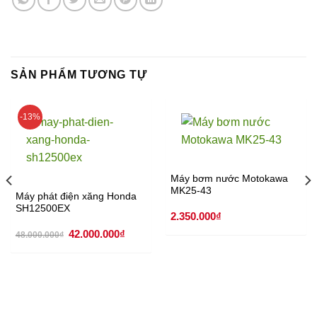
SẢN PHẨM TƯƠNG TỰ
-13%
Máy bơm nước Motokawa
MK25-43
Máy phát điện xăng Honda
SH12500EX
2.350.000
₫
Giá
Giá
42.000.000
₫
48.000.000
₫
gốc
hiện
là:
tại
48.000.000₫.
là:
42.000.000₫.