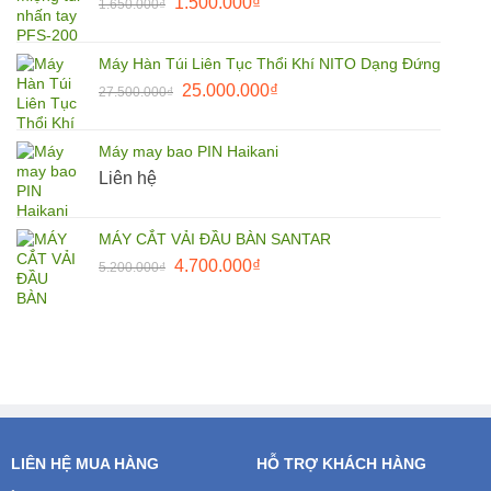
Giá
Giá
1.500.000
₫
1.650.000
₫
85.000.000₫.
gốc
hiện
là:
tại
Máy Hàn Túi Liên Tục Thổi Khí NITO Dạng Đứng
1.650.000₫.
là:
Giá
Giá
25.000.000
₫
27.500.000
₫
1.500.000₫.
gốc
hiện
là:
tại
Máy may bao PIN Haikani
27.500.000₫.
là:
Liên hệ
25.000.000₫.
MÁY CẮT VẢI ĐẦU BÀN SANTAR
Giá
Giá
4.700.000
₫
5.200.000
₫
gốc
hiện
là:
tại
5.200.000₫.
là:
4.700.000₫.
LIÊN HỆ MUA HÀNG
HỖ TRỢ KHÁCH HÀNG