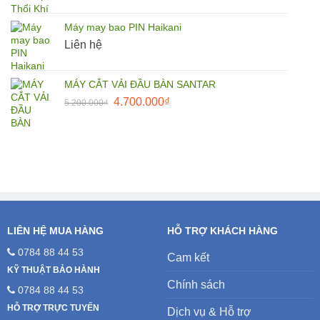
gốc
hiện
là:
tại
Máy may bao PIN Haikani
27.500.000₫.
là:
Liên hệ
25.000.000₫.
MÁY CẮT VẢI ĐẦU BÀN SANTAR
Giá
Giá
4.700.000
₫
5.200.000
₫
gốc
hiện
là:
tại
5.200.000₫.
là:
4.700.000₫.
LIÊN HỆ MUA HÀNG
HỖ TRỢ KHÁCH HÀNG
0784 88 44 53
Cam kết
KỸ THUẬT BẢO HÀNH
Chính sách
0784 88 44 53
HỖ TRỢ TRỰC TUYẾN
Dịch vụ & Hỗ trợ