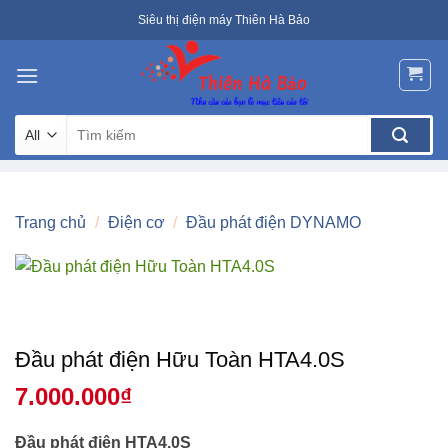
Skip
Siêu thị điện máy Thiên Hà Bảo
to
content
Tìm
kiếm:
Trang chủ
/
Điện cơ
/
Đầu phát điện DYNAMO
Đầu phát điện Hữu Toàn HTA4.0S
7.000.000
₫
Đầu phát điện HTA4.0S