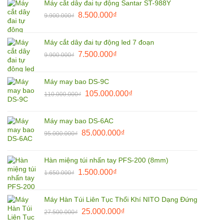
Máy cắt dây đai tự động Santar ST-988Y
1.850.000₫.
là:
Giá
Giá
8.500.000
₫
9.900.000
₫
1.800.000₫.
gốc
hiện
là:
tại
Máy cắt dây đai tự động led 7 đoạn
9.900.000₫.
là:
Giá
Giá
7.500.000
₫
9.900.000
₫
8.500.000₫.
gốc
hiện
là:
tại
Máy may bao DS-9C
9.900.000₫.
là:
Giá
Giá
105.000.000
₫
110.000.000
₫
7.500.000₫.
gốc
hiện
là:
tại
Máy may bao DS-6AC
110.000.000₫.
là:
Giá
Giá
85.000.000
₫
95.000.000
₫
105.000.000₫.
gốc
hiện
là:
tại
Hàn miệng túi nhấn tay PFS-200 (8mm)
95.000.000₫.
là:
Giá
Giá
1.500.000
₫
1.650.000
₫
85.000.000₫.
gốc
hiện
là:
tại
Máy Hàn Túi Liên Tục Thổi Khí NITO Dạng Đứng
1.650.000₫.
là:
Giá
Giá
25.000.000
₫
27.500.000
₫
1.500.000₫.