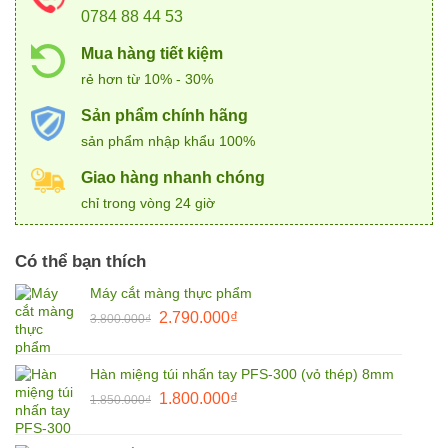
0784 88 44 53
Mua hàng tiết kiệm
rẻ hơn từ 10% - 30%
Sản phẩm chính hãng
sản phẩm nhập khẩu 100%
Giao hàng nhanh chóng
chỉ trong vòng 24 giờ
Có thể bạn thích
Máy cắt màng thực phẩm
Giá
Giá
2.790.000
₫
3.800.000
₫
gốc
hiện
là:
tại
Hàn miệng túi nhấn tay PFS-300 (vỏ thép) 8mm
3.800.000₫.
là:
Giá
Giá
1.800.000
₫
2.790.000₫.
1.850.000
₫
gốc
hiện
là:
tại