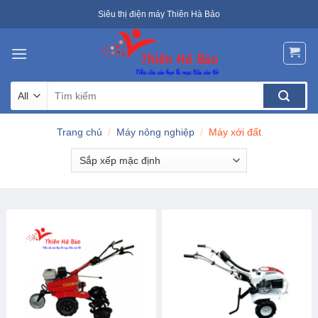
Skip
Siêu thị điện máy Thiên Hà Bảo
to
content
Tìm
kiếm:
Trang chủ
/
Máy nông nghiệp
/
Máy xới đất