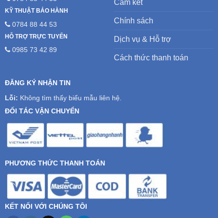
Cam kết
KỸ THUẬT BẢO HÀNH
Chính sách
0784 88 44 53
HỖ TRỢ TRỰC TUYẾN
Dịch vụ & Hỗ trợ
0985 73 42 89
Cách thức thanh toán
ĐĂNG KÝ NHẬN TIN
Lỗi:
Không tìm thấy biểu mẫu liên hệ.
ĐỐI TÁC VẬN CHUYỂN
PHƯƠNG THỨC THANH TOÁN
KẾT NỐI VỚI CHÚNG TÔI