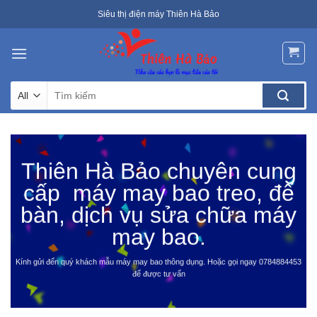
Skip
Siêu thị điện máy Thiên Hà Bảo
to
content
Tìm
kiếm:
Thiên Hà Bảo chuyên cung
cấp máy may bao treo, để
bàn, dịch vụ sửa chữa máy
may bao.
Kính gửi đến quý khách mẫu máy may bao thông dụng. Hoặc gọi ngay 0784884453
để được tư vấn