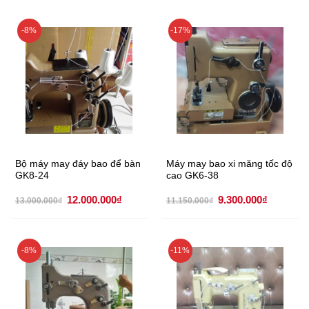
-8%
-17%
Bộ máy may đáy bao để bàn
Máy may bao xi măng tốc độ
GK8-24
cao GK6-38
Giá
Giá
Giá
Giá
12.000.000
₫
9.300.000
₫
13.000.000
₫
11.150.000
₫
gốc
hiện
gốc
hiện
là:
tại
là:
tại
13.000.000₫.
là:
11.150.000₫.
là:
12.000.000₫.
9.300.00
-8%
-11%