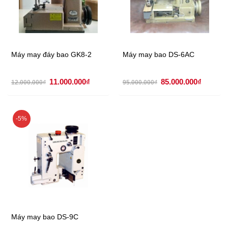
Máy may đáy bao GK8-2
Máy may bao DS-6AC
Giá
Giá
Giá
Giá
11.000.000
₫
85.000.000
₫
12.000.000
₫
95.000.000
₫
gốc
hiện
gốc
hiện
là:
tại
là:
tại
12.000.000₫.
là:
95.000.000₫.
là:
11.000.000₫.
85.000.
-5%
Máy may bao DS-9C