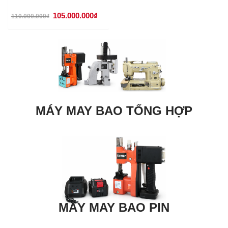
Giá
Giá
105.000.000
₫
110.000.000
₫
gốc
hiện
là:
tại
110.000.000₫.
là:
105.000.000₫.
MÁY MAY BAO TỔNG HỢP
MÁY MAY BAO PIN